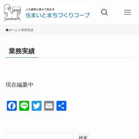
ホーム
業務実績
業務実績
現在編纂中
F
Li
T
E
共
a
n
wi
m
有
c
e
tt
ail
e
er
検索