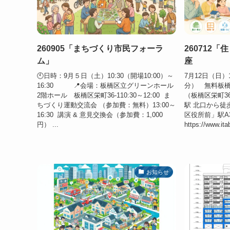
260905「まちづくり市民フォーラ
260712
ム」
座
🕙日時：9月５日（土）10:30（開場10:00）～
7月12日（日）
16:30 📍会場：板橋区立グリーンホール
分） 無料板橋
2階ホール 板橋区栄町36-110:30～12:00 ま
（板橋区栄町3
ちづくり運動交流会 （参加費：無料）13:00～
駅 北口から
16:30 講演 & 意見交換会（参加費：1,000
区役所前」駅
円） ...
https://www.itab
お知らせ