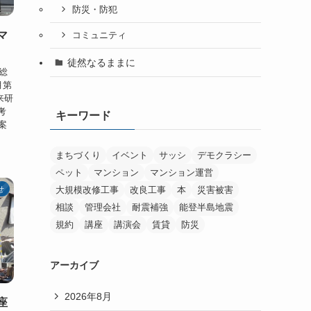
防災・防犯
マ
コミュニティ
徒然なるままに
総
月第
来研
考
キーワード
案
まちづくり
イベント
サッシ
デモクラシー
ペット
マンション
マンション運営
大規模改修工事
改良工事
本
災害被害
せ
相談
管理会社
耐震補強
能登半島地震
規約
講座
講演会
賃貸
防災
アーカイブ
2026年8月
座