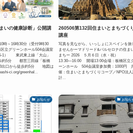
「住まいの健康診断」公開講
260506第132回住まいとまちづく
講座
10時～16時30分（受付9時30
写真を見ながら、いっしょにスペインを旅
区立グリーンホール504会議室
ませんかーマドリード&バルセロナの住ま
6-1） 東武東上線「大山」
まちー 2026 ５月６日（水・祝）
徒歩約5分 都営三田線「板橋
13:30―16:00 開場13:00会場：板橋区立
A3出口から徒歩約5分 地図は
ーンホール 504会議室参加費：1000円 
ashi-ci.org/greenhal...
催：住まいとまちづくりコープ／NPO法人
計...
お知らせ
お知ら