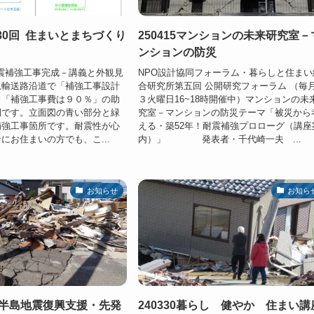
第130回 住まいとまちづくり
250415マンションの未来研究室－
ンションの防災
耐震補強工事完成－講義と外観見
NPO設計協同フォーラム・暮らしと住まい
急輸送路沿道で「補強工事設計
合研究所第五回 公開研究フォーラム （毎
」「補強工事費は９０％」の助
３火曜日16~18時開催中）マンションの未
例です。立面図の青い部分と緑
究室－マンションの防災テーマ「被災から
補強工事箇所です。耐震性が心
える・築52年！耐震補強プロローグ（講座
にお住まいの方でも、こ...
内）」 発表者・千代崎一夫 ...
お知らせ
お知ら
能登半島地震復興支援・先発
240330暮らし 健やか 住まい講