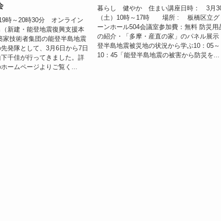
会
暮らし 健やか 住まい講座日時： 3月3
（土）10時～17時 場所 : 板橋区立グ
19時～20時30分 オンライン
ーンホール504会議室参加費：無料 防災用
男（新建・能登地震復興支援本
の紹介・「多摩・産直の家」のパネル展示
築家技術者集団の能登半島地震
登半島地震被災地の状況から学ぶ10：05～
先発隊として、3月6日から7日
10：45「能登半島地震の被害から防災を...
山下千佳が行ってきました。詳
ホームページよりご覧く...