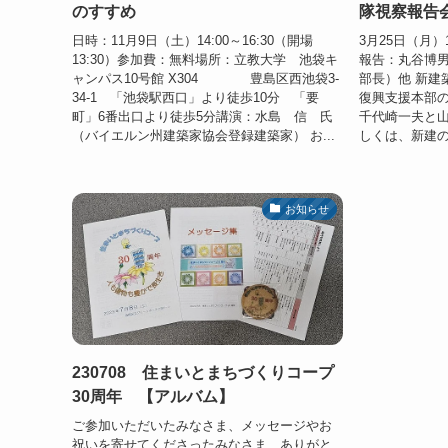
のすすめ
隊視察報告
日時：11月9日（土）14:00～16:30（開場
3月25日（月）
13:30）参加費：無料場所：立教大学 池袋キ
報告：丸谷博
ャンパス10号館 X304 豊島区西池袋3-
部長）他 新建
34-1 「池袋駅西口」より徒歩10分 「要
復興支援本部の
町」6番出口より徒歩5分講演：水島 信 氏
千代崎一夫と
（バイエルン州建築家協会登録建築家） お...
しくは、新建の
お知らせ
230708 住まいとまちづくりコープ
30周年 【アルバム】
ご参加いただいたみなさま、メッセージやお
祝いを寄せてくださったみなさま ありがと