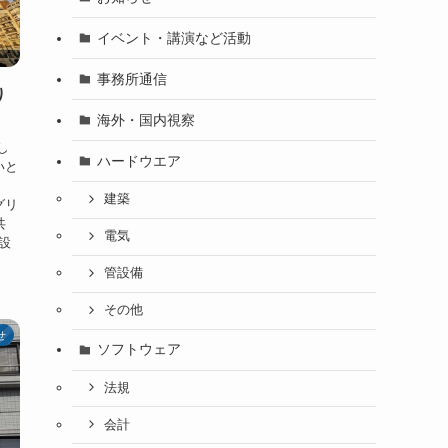
イベント・講演など活動
事務所通信
り
海外・国内視察
し
ハードウエア
いと
建築
グリ
共
電気
設
管設備
その他
せ
ソフトウェア
法規
会計