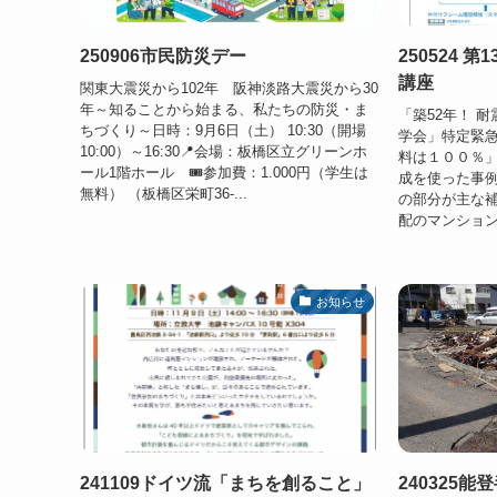
250906市民防災デー
250524 
講座
関東大震災から102年 阪神淡路大震災から30
年～知ることから始まる、私たちの防災・ま
「築52年！ 
ちづくり～日時：9月6日（土） 10:30（開場
学会」特定緊
10:00）～16:30📍会場：板橋区立グリーンホ
料は１００％
ール1階ホール 🎟参加費：1.000円（学生は
成を使った事
無料） （板橋区栄町36-...
の部分が主な
配のマンション
お知らせ
241109ドイツ流「まちを創ること」
240325