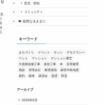
くり
防災・防犯
コミュニティ
観見
計
徒然なるままに
助
緑
心
キーワード
まちづくり
イベント
サッシ
デモクラシー
ペット
マンション
マンション運営
大規模改修工事
改良工事
本
災害被害
相談
管理会社
耐震補強
能登半島地震
規約
講座
講演会
賃貸
防災
アーカイブ
2026年8月