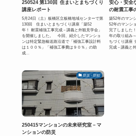
250524 第130回 住まいとまちづくり
安心・安全
講座レポート
の耐震工事
5月24日（土）板橋区立板橋地域センターで第
築52年のマン
130回 住まいとまちづくり講座「築52
52年のマンシ
年！ 耐震補強工事完成－講義と外観見学会」
完了しました！
を開催しました。 今回、紹介したマンショ
年の取り組み～ 
ンは特定緊急輸送路沿道で「補強工事設計料
ちづくり講座 
は１００％」「補強工事費は９０％」の助
完成－講義と外観
成...
防災・防犯
250415マンションの未来研究室－マ
ンションの防災