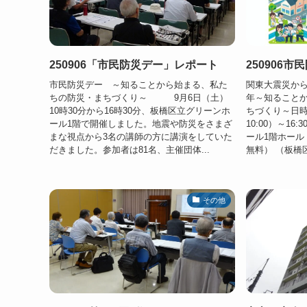
250906「市民防災デー」レポート
250906市
市民防災デー ～知ることから始まる、私た
関東大震災から
ちの防災・まちづくり～ 9月6日（土）
年～知ること
10時30分から16時30分、板橋区立グリーンホ
ちづくり～日時：
ール1階で開催しました。地震や防災をさまざ
10:00）～1
まな視点から3名の講師の方に講演をしていた
ール1階ホール 
だきました。参加者は81名、主催団体...
無料） （板橋区栄
その他