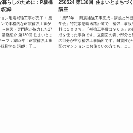
な暮らしのために：P板橋
250524 第130回 住まいとまちづ
の記録
講座
ション耐震補強工事が完了！ 築
「築52年！ 耐震補強工事完成－講義と外
ョンで本格的な耐震補強工事が
学会」特定緊急輸送路沿道で「補強工事設
 ～住民・専門家が協力した27
料は１００％」「補強工事費は９０％」の
講座紹介 第130回 住まいとま
成を使った事例です。立面図の青い部分と
テーマ：築52年！耐震補強工事
の部分が主な補強工事箇所です。耐震性が
見学会 講師：千...
配のマンションにお住まいの方でも、こ...