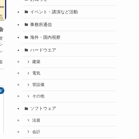
イベント・講演など活動
事務所通信
会
海外・国内視察
管
シ
ハードウエア
し
取
建築
..
電気
管設備
築
その他
ソフトウェア
法規
会計