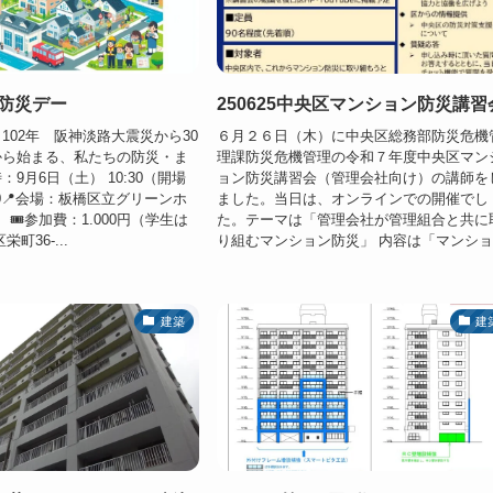
民防災デー
250625中央区マンション防災講習
102年 阪神淡路大震災から30
６月２６日（木）に中央区総務部防災危機
から始まる、私たちの防災・ま
理課防災危機管理の令和７年度中央区マン
9月6日（土） 10:30（開場
ョン防災講習会（管理会社向け）の講師を
6:30📍会場：板橋区立グリーンホ
ました。当日は、オンラインでの開催でし
🎟参加費：1.000円（学生は
た。テーマは「管理会社が管理組合と共に
町36-...
り組むマンション防災」 内容は「マンショ.
建築
建